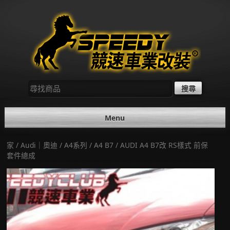
Skip
to
content
尋
找：
Menu
家
/
Audi｜奧迪
/
A4系列
/
A4 B7
/ AUDI A4 B7改 RS樣式 前保
套件總成