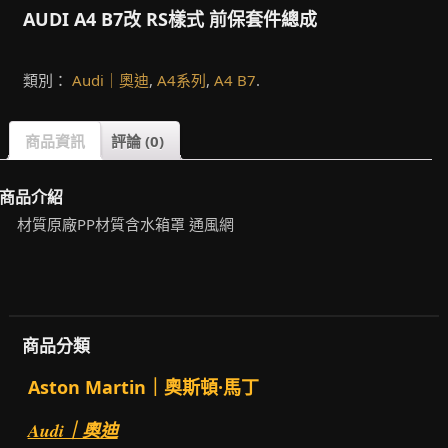
AUDI A4 B7改 RS樣式 前保套件總成
類別：
Audi｜奧迪
,
A4系列
,
A4 B7
.
商品資訊
評論 (0)
商品介紹
材質原廠PP材質含水箱罩 通風網
商品分類
Aston Martin｜奧斯頓·馬丁
Audi｜奧迪