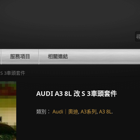
尋
找
服務項目
相關連結
 改 S 3車頭套件
AUDI A3 8L 改 S 3車頭套件
類別：
Audi｜奧迪
,
A3系列
,
A3 8L
.