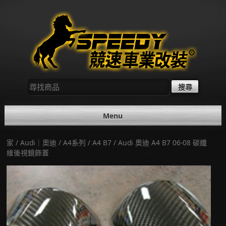
Skip
to
content
尋
找：
Menu
家
/
Audi｜奧迪
/
A4系列
/
A4 B7
/ Audi 奧迪 A4 B7 06-08 碳纖
維後視鏡飾蓋