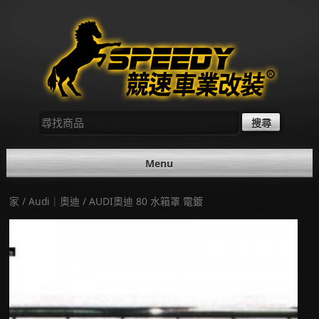
Skip
to
content
尋
找：
Menu
家
/
Audi｜奧迪
/ AUDI奧迪 80 水箱罩 電鍍