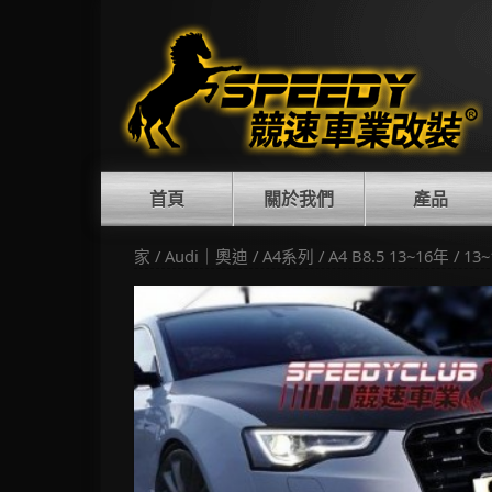
Skip
to
content
首頁
關於我們
產品
家
/
Audi｜奧迪
/
A4系列
/
A4 B8.5 13~16年
/ 13