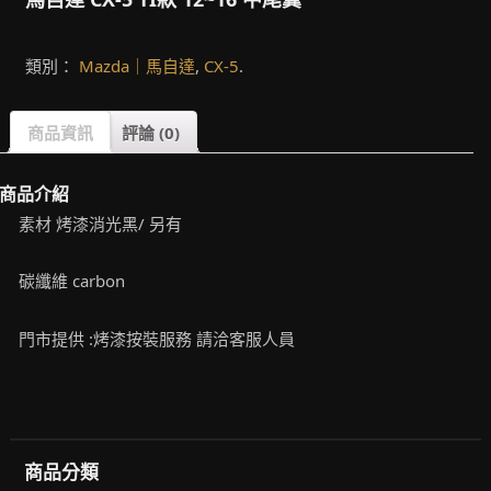
類別：
Mazda｜馬自達
,
CX-5
.
商品資訊
評論 (0)
商品介紹
素材 烤漆消光黑/ 另有
碳纖維 carbon
門市提供 :烤漆按裝服務 請洽客服人員
商品分類