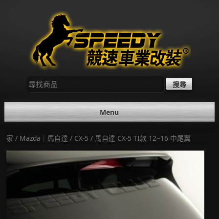
Skip
to
content
尋
找：
Menu
家
/
Mazda｜馬自達
/
CX-5
/ 馬自達 CX-5 TI款 12~16 中尾翼
折扣!