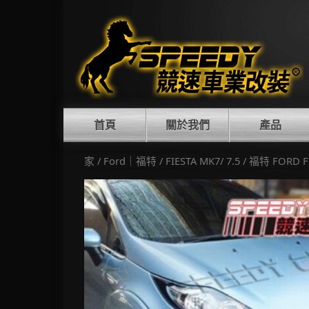
Skip
to
content
首頁
關於我們
產品
家
/
Ford｜福特
/
FIESTA MK7/ 7.5
/ 福特 FORD