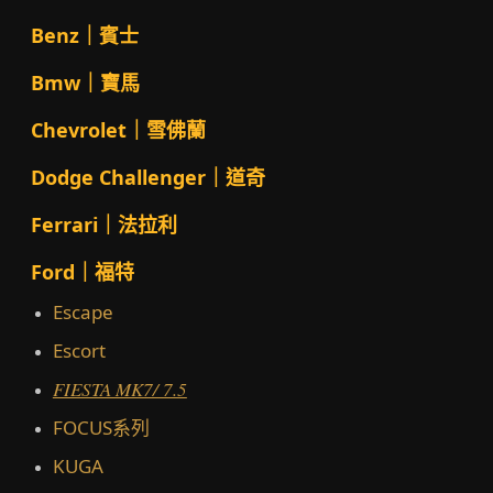
Benz｜賓士
Bmw｜寶馬
Chevrolet｜雪佛蘭
Dodge Challenger｜道奇
Ferrari｜法拉利
Ford｜福特
Escape
Escort
FIESTA MK7/ 7.5
FOCUS系列
KUGA