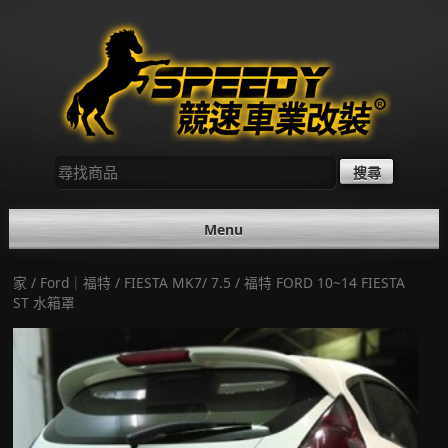
Skip
to
content
尋
找：
Menu
家
/
Ford｜福特
/
FIESTA MK7/ 7.5
/ 福特 FORD 10~14 FIESTA
ST 水箱罩