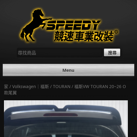
Skip
to
content
尋
找：
Menu
家
/
Volkswagen｜福斯
/
TOURAN
/ 福斯VW TOURAN 20~26 O
款尾翼