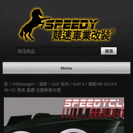
Skip
to
content
尋
找：
Menu
家
/
Volkswagen｜福斯
/
Goif 系列
/
Golf 4
/ 福斯VW GOLF4
98~02 黑底 晶鑽 光圈魚眼大燈