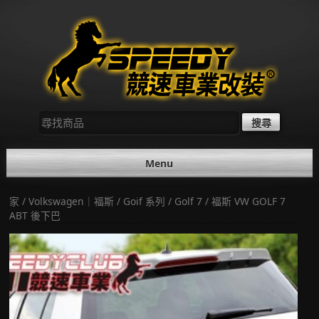
Skip
to
content
尋
找：
Menu
家
/
Volkswagen｜福斯
/
Goif 系列
/
Golf 7
/ 福斯 VW GOLF 7
ABT 後下巴