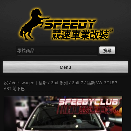
Skip
to
content
尋
找：
Menu
家
/
Volkswagen｜福斯
/
Goif 系列
/
Golf 7
/ 福斯 VW GOLF 7
ABT 前下巴