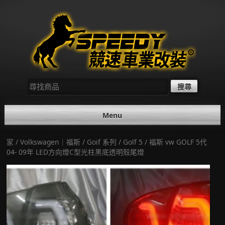
Skip
to
content
尋
找：
Menu
家
/
Volkswagen｜福斯
/
Goif 系列
/
Golf 5
/ 福斯 vw GOLF 5代
04- 09年 LED方向燈C型光柱黑底透明殼尾燈