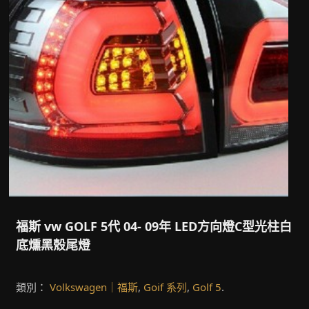
福斯 vw GOLF 5代 04- 09年 LED方向燈C型光柱白
底燻黑殼尾燈
類別：
Volkswagen｜福斯
,
Goif 系列
,
Golf 5
.