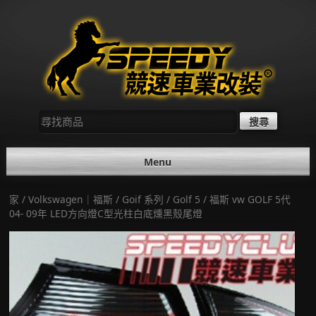
Skip
to
content
尋
找：
Menu
家
/
Volkswagen｜福斯
/
Goif 系列
/
Golf 5
/ 福斯 vw GOLF 5代
04- 09年 LED方向燈C型光柱白底燻黑殼尾燈