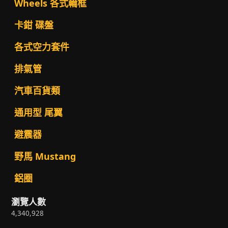
Wheels 各式輪框
卡鉗 碟盤
各式空力套件
排氣管
汽車百貨類
通用型 尾翼
避震器
野馬 Mustang
鋁圈
瀏覽人數
4,340,928