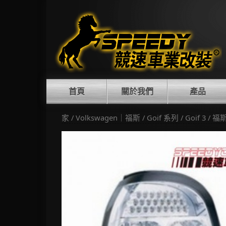
Skip
to
content
首頁
關於我們
產品
家
/
Volkswagen｜福斯
/
Goif 系列
/
Goif 3
/ 福斯