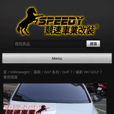
Skip
to
content
尋
找：
Menu
家
/
Volkswagen｜福斯
/
Goif 系列
/
Golf 7
/ 福斯 VW GOLF 7
專用燈眉