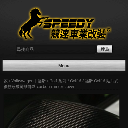
Skip
to
content
尋
找：
Menu
家
/
Volkswagen｜福斯
/
Goif 系列
/
Golf 6
/ 福斯 Golf 6 貼片式
後視鏡碳纖維飾蓋 carbon mirror cover