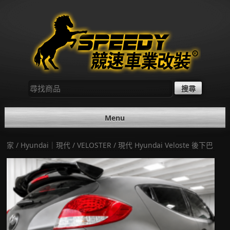
Skip
to
content
尋
找：
Menu
家
/
Hyundai｜現代
/
VELOSTER
/ 現代 Hyundai Veloste 後下巴