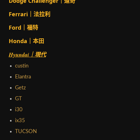
Dodge Challenger｜道奇
Ferrari｜法拉利
Ford｜福特
Honda｜本田
Hyundai｜現代
custin
Elantra
Getz
GT
i30
ix35
TUCSON