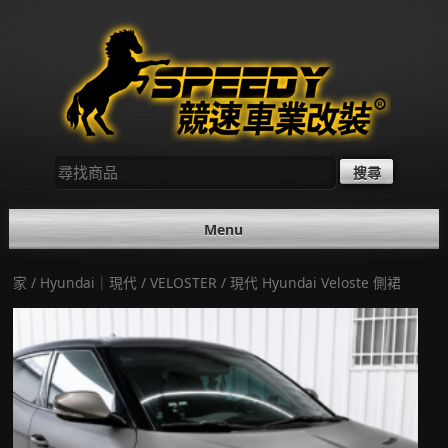
Skip
to
content
尋
找：
Menu
家
/
Hyundai｜現代
/
VELOSTER
/ 現代 Hyundai Veloste 側裙