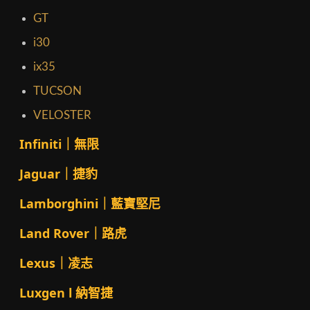
GT
i30
ix35
TUCSON
VELOSTER
Infiniti｜無限
Jaguar｜捷豹
Lamborghini｜藍寶堅尼
Land Rover｜路虎
Lexus｜凌志
Luxgen l 納智捷