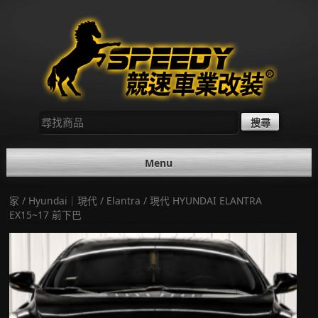
Skip
to
content
尋
找：
Menu
家
/
Hyundai｜現代
/
Elantra
/ 現代 HYUNDAI ELANTRA
EX15~17 前下巴