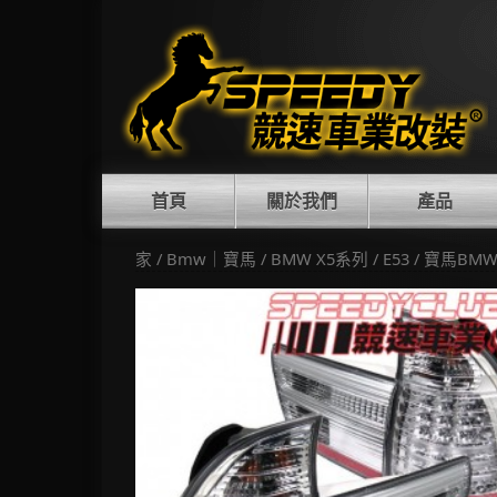
Skip
to
content
首頁
關於我們
產品
家
/
Bmw｜寶馬
/
BMW X5系列
/
E53
/ 寶馬BMW