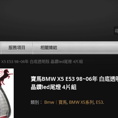
尋
找
服務項目
相關連結
 X5 E53 98~06年 白底透明殼 晶鑽led尾燈 4片組
寶馬BMW X5 E53 98~06年 白底
晶鑽led尾燈 4片組
類別：
Bmw｜寶馬
,
BMW X5系列
,
E53
.