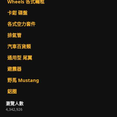
Wheels 各式輪框
卡鉗 碟盤
各式空力套件
排氣管
汽車百貨類
通用型 尾翼
避震器
野馬 Mustang
鋁圈
瀏覽人數
4,342,926