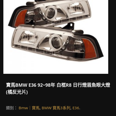
寶馬BMW E36 92~98年 白框R8 日行燈眉魚眼大燈
(橘反光片)
類別：
Bmw｜寶馬
,
BMW 寶馬3系列
,
E36
.