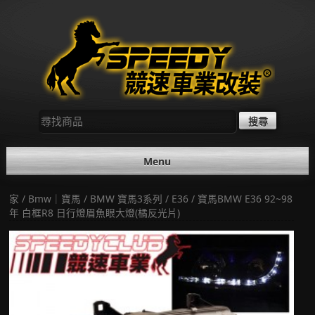
Skip
to
content
尋
找：
Menu
家
/
Bmw｜寶馬
/
BMW 寶馬3系列
/
E36
/ 寶馬BMW E36 92~98
年 白框R8 日行燈眉魚眼大燈(橘反光片)