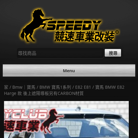
Skip
to
content
尋
找：
Menu
家
/
Bmw｜寶馬
/
BMW 寶馬1系列
/
E82 E81
/ 寶馬 BMW E82
Harge 款 後上遮陽導板另有CARBON材質