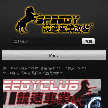
Skip
to
content
尋
找：
Menu
家
/
Bmw｜寶馬
/
BMW 寶馬7系列
/
E38
/ 寶馬 BMW E38
95~98年 小改款 晶鑽白底 光圈魚眼大燈