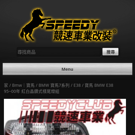
Skip
to
content
尋
找：
Menu
家
/
Bmw｜寶馬
/
BMW 寶馬7系列
/
E38
/ 寶馬 BMW E38
95~00年 紅白晶鑽式樣尾燈組