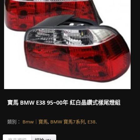
寶馬 BMW E38 95~00年 紅白晶鑽式樣尾燈組
類別：
Bmw｜寶馬
,
BMW 寶馬7系列
,
E38
.