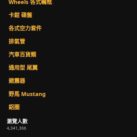
Wheels 各式輪框
卡鉗 碟盤
各式空力套件
排氣管
汽車百貨類
通用型 尾翼
避震器
野馬 Mustang
鋁圈
瀏覽人數
4,341,366