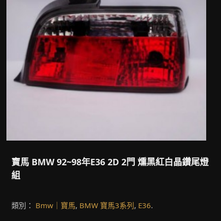
寶馬 BMW 92~98年E36 2D 2門 燻黑紅白晶鑽尾燈
組
類別：
Bmw｜寶馬
,
BMW 寶馬3系列
,
E36
.