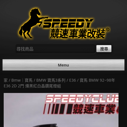
Skip
to
content
尋
找：
Menu
家
/
Bmw｜寶馬
/
BMW 寶馬3系列
/
E36
/ 寶馬 BMW 92~98年
E36 2D 2門 燻黑紅白晶鑽尾燈組