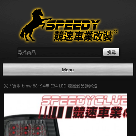
Skip
to
content
尋
找：
Menu
家
/ 寶馬 bmw 88~94年 E34 LED 燻黑殼晶鑽尾燈