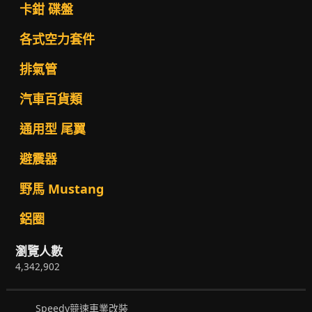
卡鉗 碟盤
各式空力套件
排氣管
汽車百貨類
通用型 尾翼
避震器
野馬 Mustang
鋁圈
瀏覽人數
4,342,902
Speedy競速車業改裝