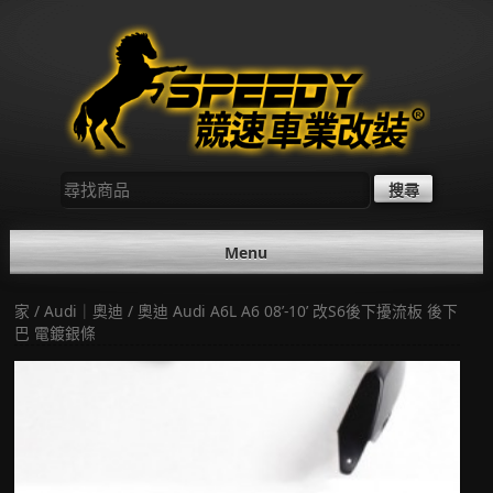
Skip
to
content
尋
找：
Menu
家
/
Audi｜奧迪
/ 奧迪 Audi A6L A6 08’-10’ 改S6後下擾流板 後下
巴 電鍍銀條