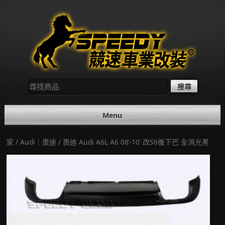
Skip
to
content
尋
找：
Menu
家
/
Audi｜奧迪
/ 奧迪 Audi A6L A6 08’-10’ 改S6後下巴 全消光黑