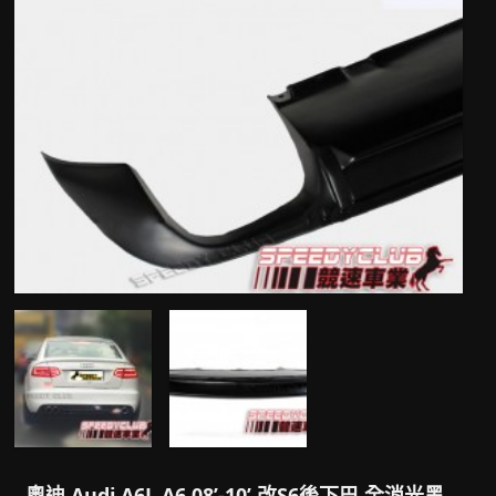
奧迪 Audi A6L A6 08’-10’ 改S6後下巴 全消光黑