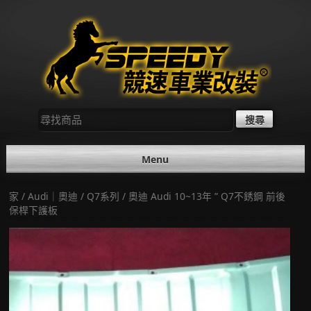
Skip
to
content
尋
找：
Menu
家
/
Audi｜奧迪
/
Q7系列
/ 奧迪 Audi 10~13年 ” Q7不銹鋼 前後
保桿下護板