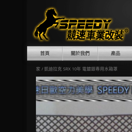
Skip
to
content
首頁
關於我們
產品
家
/ 凱迪拉克 SRX 10年 電鍍銀專用水箱罩