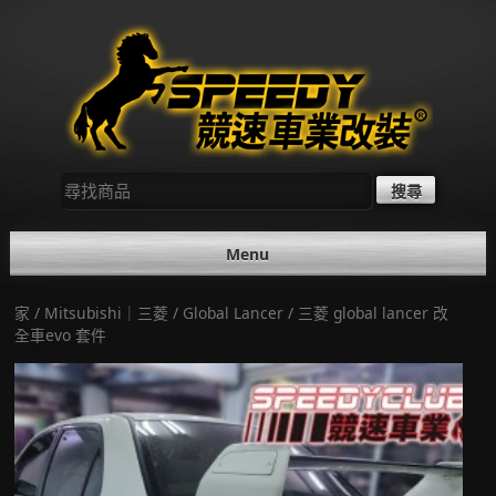
Skip
to
content
尋
找：
Menu
家
/
Mitsubishi｜三菱
/
Global Lancer
/ 三菱 global lancer 改
全車evo 套件