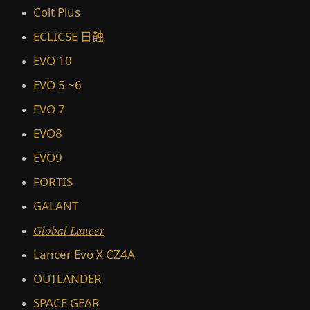
Colt Plus
ECLICSE 日蝕
EVO 10
EVO 5 ~6
EVO 7
EVO8
EVO9
FORTIS
GALANT
Global Lancer
Lancer Evo X CZ4A
OUTLANDER
SPACE GEAR