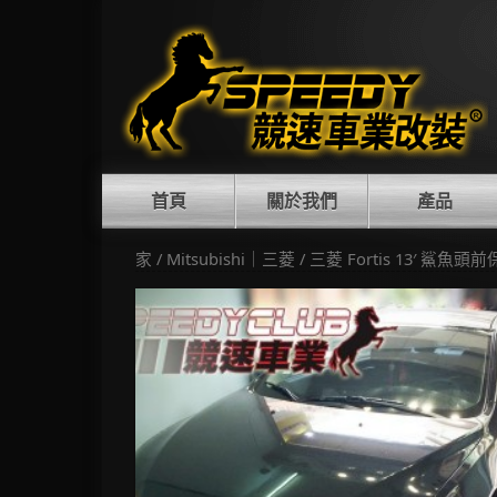
Skip
to
content
首頁
關於我們
產品
家
/
Mitsubishi｜三菱
/ 三菱 Fortis 13′ 鯊魚