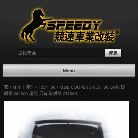
Skip
to
content
尋
找：
Menu
家
/
Mini｜迷你
/
F55/ F56
/ MINI COOPER S F55 F56 GP款 碳
纖維 carbon 尾翼 另有 碳纖維 carbon