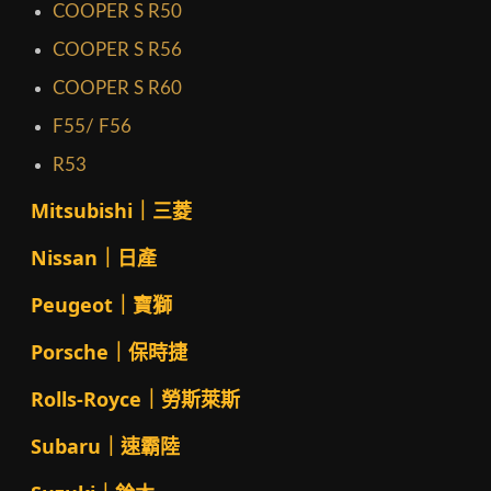
COOPER S R50
COOPER S R56
COOPER S R60
F55/ F56
R53
Mitsubishi｜三菱
Nissan｜日產
Peugeot｜寶獅
Porsche｜保時捷
Rolls-Royce｜勞斯萊斯
Subaru｜速霸陸