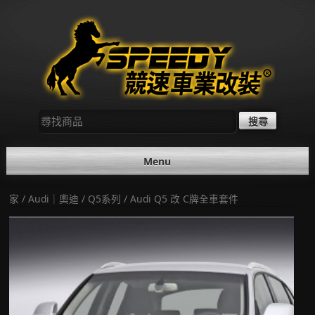
Skip
to
content
尋
找：
Menu
家
/
Audi｜奧迪
/
Q5系列
/ Audi Q5 改 C牌全車套件