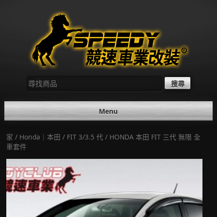
Skip
to
content
尋
找：
Menu
家
/
Honda｜本田
/
FIT 3/3.5 代
/ HONDA 本田 FIT 三代 無限 全
車套件