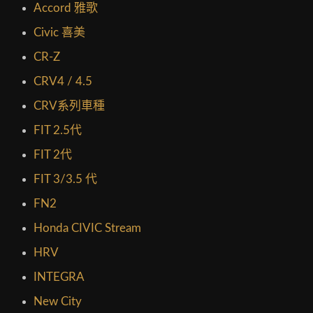
Accord 雅歌
Civic 喜美
CR-Z
CRV4 / 4.5
CRV系列車種
FIT 2.5代
FIT 2代
FIT 3/3.5 代
FN2
Honda CIVIC Stream
HRV
INTEGRA
New City