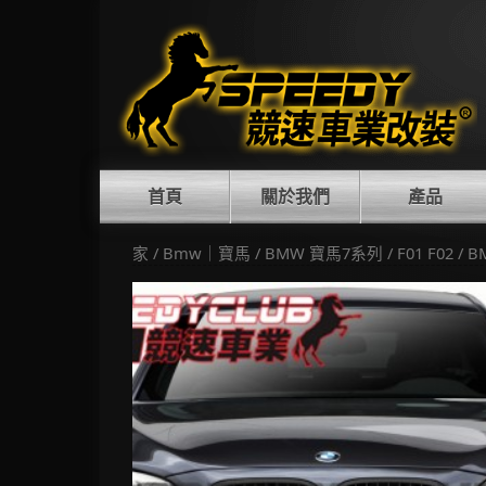
Skip
to
content
首頁
關於我們
產品
家
/
Bmw｜寶馬
/
BMW 寶馬7系列
/
F01 F02
/ 