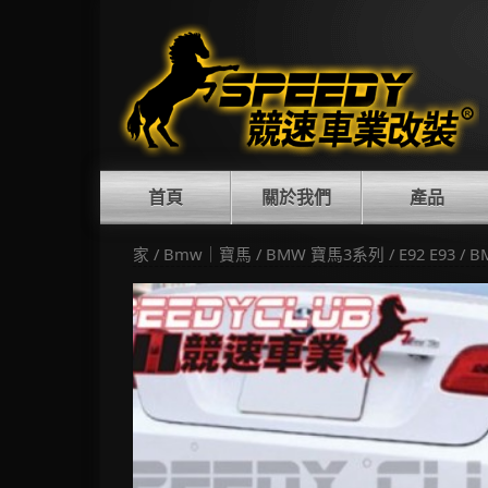
Skip
to
content
首頁
關於我們
產品
家
/
Bmw｜寶馬
/
BMW 寶馬3系列
/
E92 E93
/ B