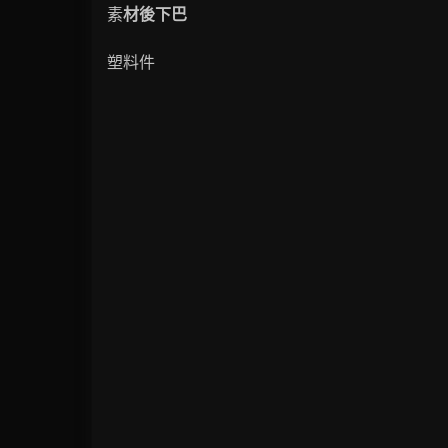
素
材後下巴
塑料件