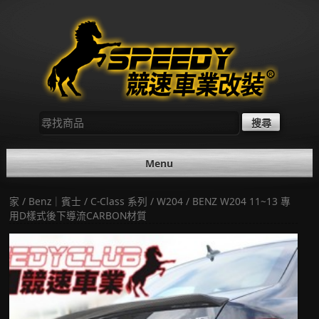
Skip
to
content
尋
找：
Menu
家
/
Benz｜賓士
/
C-Class 系列
/
W204
/ BENZ W204 11~13 專
用D樣式後下導流CARBON材質