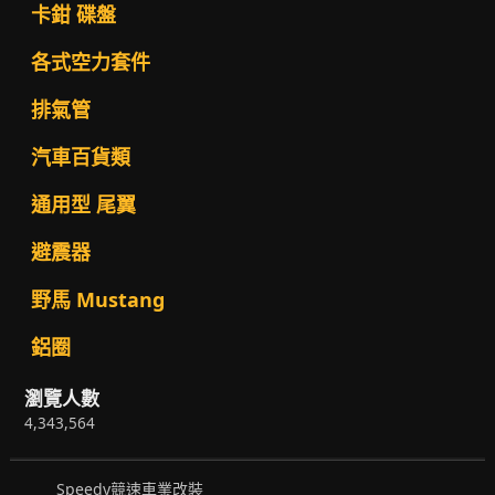
卡鉗 碟盤
各式空力套件
排氣管
汽車百貨類
通用型 尾翼
避震器
野馬 Mustang
鋁圈
瀏覽人數
4,343,564
Speedy競速車業改裝