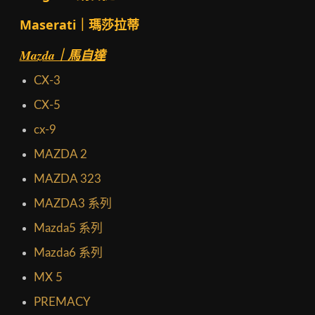
Maserati｜瑪莎拉蒂
Mazda｜馬自達
CX-3
CX-5
cx-9
MAZDA 2
MAZDA 323
MAZDA3 系列
Mazda5 系列
Mazda6 系列
MX 5
PREMACY