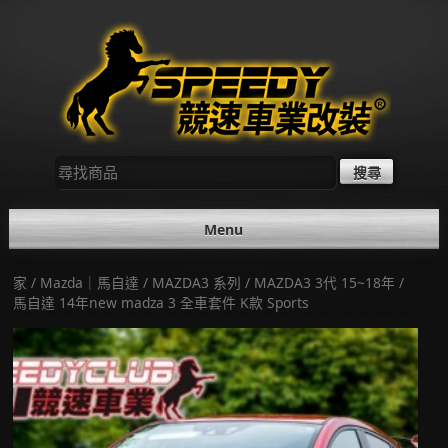
Skip
to
content
尋
找：
Menu
家
/
Mazda｜馬自達
/
MAZDA3 系列
/
MAZDA3 3代 15~18年
/
馬自達 14年new madza 3 全車套件 K款 Sports