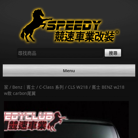
Skip
to
content
尋
找：
Menu
家
/
Benz｜賓士
/
C-Class 系列
/
CLS W218
/ 賓士 BENZ w218
w款 carbon尾翼