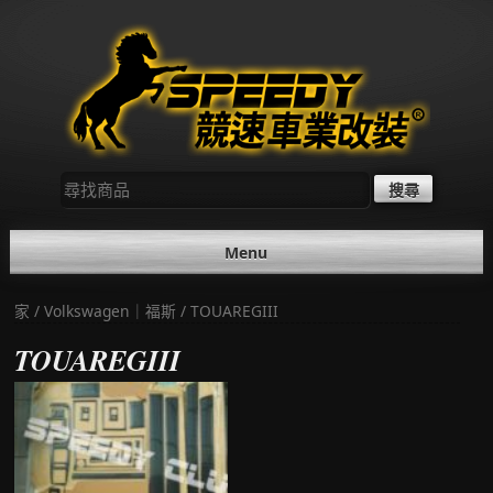
Skip
to
content
尋
找：
Menu
家
/
Volkswagen｜福斯
/ TOUAREGIII
TOUAREGIII