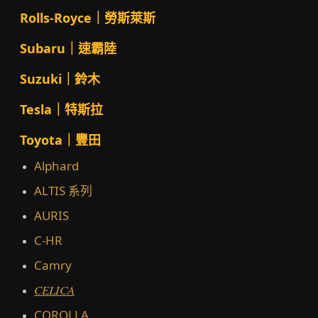
Rolls-Royce｜勞斯萊斯
Subaru｜速霸陸
Suzuki｜鈴木
Tesla｜特斯拉
Toyota｜豐田
Alphard
ALTIS 系列
AURIS
C-HR
Camry
CELICA
COROLLA