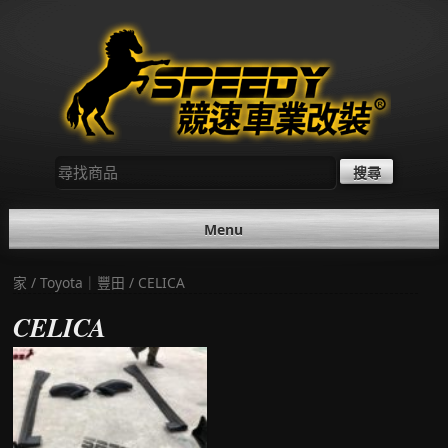
Skip
to
content
尋
找：
Menu
家
/
Toyota｜豐田
/ CELICA
CELICA