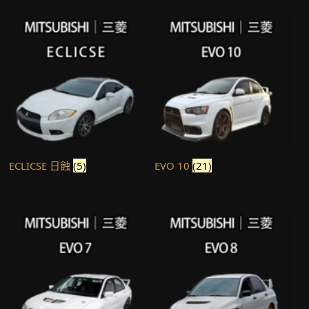
ECLICSE 日蝕
(5)
EVO 10
(21)