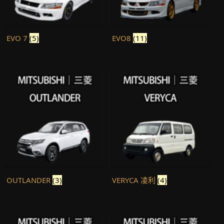
EVO 7
(5)
EVO8
(11)
OUTLANDER
(3)
VERYCA 凌利
(4)