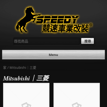
Skip
to
content
尋
找：
Menu
家
/ Mitsubishi｜三菱
Mitsubishi｜三菱