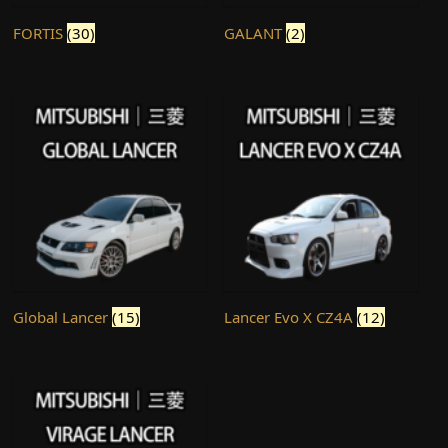
FORTIS
(30)
GALANT
(2)
Global Lancer
(15)
Lancer Evo X CZ4A
(12)