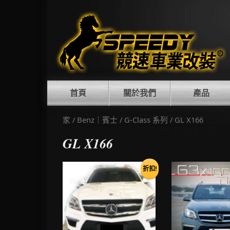
Skip
to
content
首頁
關於我們
產品
家
/
Benz｜賓士
/
G-Class 系列
/ GL X166
GL X166
折扣!