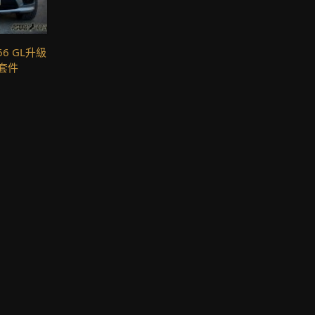
66 GL升級
車套件