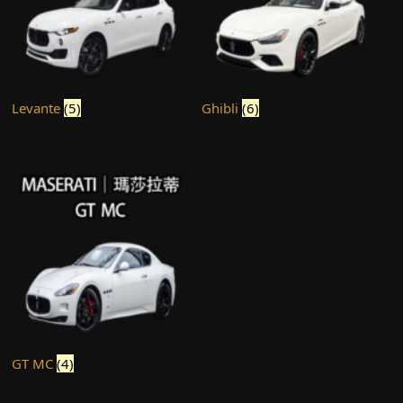
Levante
(5)
Ghibli
(6)
GT MC
(4)