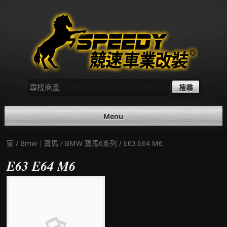
Skip
to
content
尋
找：
Menu
家
/
Bmw｜寶馬
/
BMW 寶馬6系列
/ E63 E64 M6
E63 E64 M6