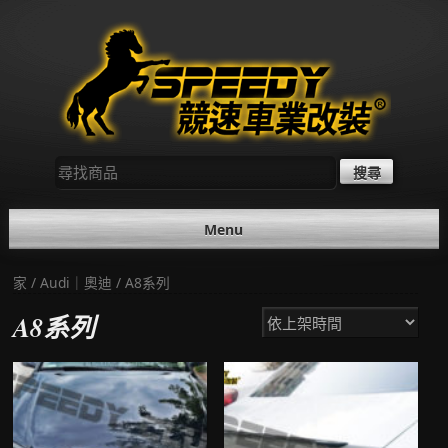
Skip
to
content
尋
找：
Menu
家
/
Audi｜奧迪
/ A8系列
A8系列