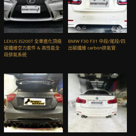
LEXUS IS200T 全車進化頂級
BMW F30 F31 中段/尾段/四
碳纖維空力套件 & 高性能全
出碳纖維 carbon排氣管
段排氣系統