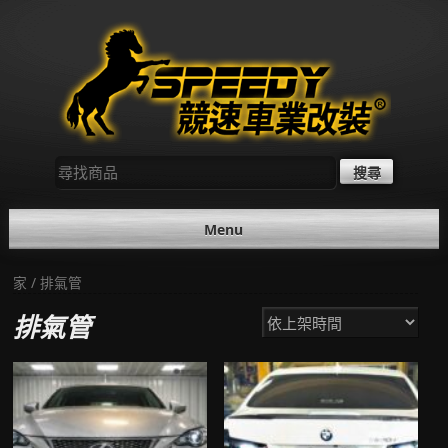
Skip
to
content
尋
找：
Menu
家
/ 排氣管
排氣管