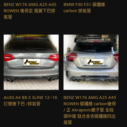
BENZ W176 AMG A25 A45
BMW F30 F31 碳纖維
ROWEN 後保定 風翼下巴排
carbon 排氣管
氣管
AUDI A4 B8.5 SLINE 12~16
BENZ W176 AMG A25 A45
訂做後下巴 /排氣管
ROWEN 碳纖維 carbon後保
/ 正 Akrapovic蠍子管 全段
頭中尾 鈦合金含碳纖維四出
尾管