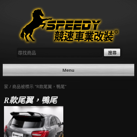
Skip
to
content
尋
找：
Menu
家
/ 商品被標示 “R款尾翼，鴨尾”
R款尾翼，鴨尾